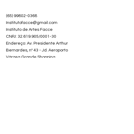
(65) 99802-0368
Institutofacce@gmail.com
Instituto de Artes Facce
CNPJ:
32.619.905
/0001-30
Endereço: Av. Presidente Arthur
Bernardes, nº 43 - Jd. Aeroporto
Várzea Grande Shopping
Várzea Grande - MT,
78125-100
.
Várzea Grande Shopping - Centro
Sul - Várzea Grande MT
Receba nossas
novidades em
primeira mão!